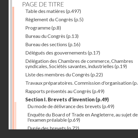
PAGE DE TITRE
Table des matières
(p.497)
Règlement du Congrès
(p.5)
Programme
(p.8)
Bureau du Congrès
(p.13)
Bureau des sections
(p.16)
Délégués des gouvernements
(p.17)
Délégation des Chambres de commerce, Chambres
syndicales, Sociétés savantes, industrielles
(p.19)
Liste des membres du Congrès
(p.22)
Travaux préparatoires. Commission d'organisation
(p
Rapports présentés au Congrès
(p.49)
Section I. Brevets d'invention
(p.49)
Du mode de délivrance des brevets
(p.49)
Enquête du Board of Trade en Angleterre, au sujet de
l'examen préalable
(p.69)
Durée des brevets
(p.72)
Droits réservés - CNAM
Définition de la brevetabilité
(p.74)