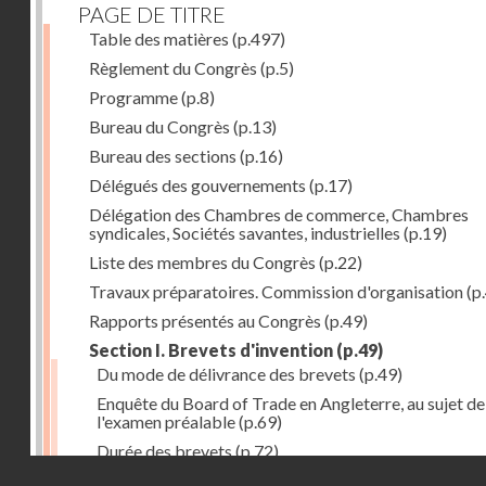
PAGE DE TITRE
Table des matières
(p.497)
Règlement du Congrès
(p.5)
Programme
(p.8)
Bureau du Congrès
(p.13)
Bureau des sections
(p.16)
Délégués des gouvernements
(p.17)
Délégation des Chambres de commerce, Chambres
syndicales, Sociétés savantes, industrielles
(p.19)
Liste des membres du Congrès
(p.22)
Travaux préparatoires. Commission d'organisation
(p
Rapports présentés au Congrès
(p.49)
Section I. Brevets d'invention
(p.49)
Du mode de délivrance des brevets
(p.49)
Enquête du Board of Trade en Angleterre, au sujet de
l'examen préalable
(p.69)
Durée des brevets
(p.72)
Droits réservés - CNAM
Définition de la brevetabilité
(p.74)