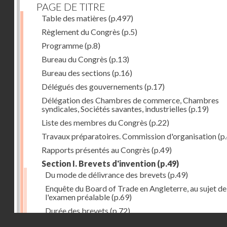
PAGE DE TITRE
Table des matières
(p.497)
Règlement du Congrès
(p.5)
Programme
(p.8)
Bureau du Congrès
(p.13)
Bureau des sections
(p.16)
Délégués des gouvernements
(p.17)
Délégation des Chambres de commerce, Chambres
syndicales, Sociétés savantes, industrielles
(p.19)
Liste des membres du Congrès
(p.22)
Travaux préparatoires. Commission d'organisation
(p
Rapports présentés au Congrès
(p.49)
Section I. Brevets d'invention
(p.49)
Du mode de délivrance des brevets
(p.49)
Enquête du Board of Trade en Angleterre, au sujet de
l'examen préalable
(p.69)
Durée des brevets
(p.72)
Droits réservés - CNAM
Définition de la brevetabilité
(p.74)