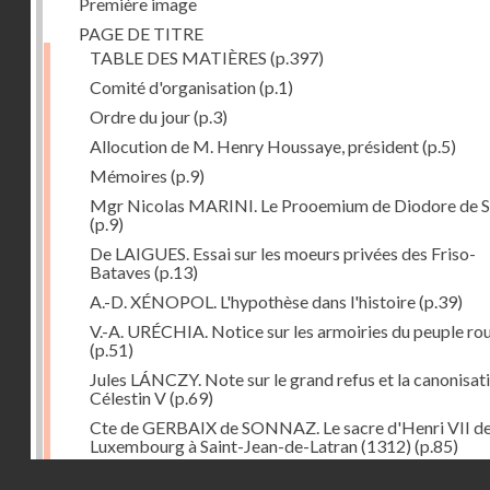
Première image
PAGE DE TITRE
TABLE DES MATIÈRES
(p.397)
Comité d'organisation
(p.1)
Ordre du jour
(p.3)
Allocution de M. Henry Houssaye, président
(p.5)
Mémoires
(p.9)
Mgr Nicolas MARINI. Le Prooemium de Diodore de Si
(p.9)
De LAIGUES. Essai sur les moeurs privées des Friso-
Bataves
(p.13)
A.-D. XÉNOPOL. L'hypothèse dans l'histoire
(p.39)
V.-A. URÉCHIA. Notice sur les armoiries du peuple ro
(p.51)
Jules LÁNCZY. Note sur le grand refus et la canonisat
Célestin V
(p.69)
Cte de GERBAIX de SONNAZ. Le sacre d'Henri VII d
Luxembourg à Saint-Jean-de-Latran (1312)
(p.85)
Droits réservés - CNAM
Mgr Guillaume FRAKNOÏ. L'ambassade de Pétrarque