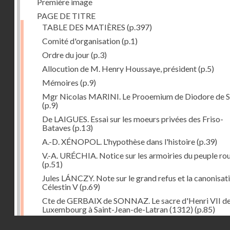
Première image
PAGE DE TITRE
TABLE DES MATIÈRES
(p.397)
Comité d'organisation
(p.1)
Ordre du jour
(p.3)
Allocution de M. Henry Houssaye, président
(p.5)
Mémoires
(p.9)
Mgr Nicolas MARINI. Le Prooemium de Diodore de Si
(p.9)
De LAIGUES. Essai sur les moeurs privées des Friso-
Bataves
(p.13)
A.-D. XÉNOPOL. L'hypothèse dans l'histoire
(p.39)
V.-A. URÉCHIA. Notice sur les armoiries du peuple ro
(p.51)
Jules LÁNCZY. Note sur le grand refus et la canonisat
Célestin V
(p.69)
Cte de GERBAIX de SONNAZ. Le sacre d'Henri VII d
Luxembourg à Saint-Jean-de-Latran (1312)
(p.85)
Droits réservés - CNAM
Mgr Guillaume FRAKNOÏ. L'ambassade de Pétrarque