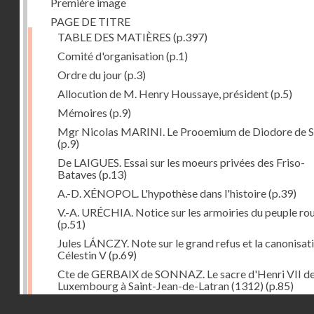
Première image
PAGE DE TITRE
TABLE DES MATIÈRES
(p.397)
Comité d'organisation
(p.1)
Ordre du jour
(p.3)
Allocution de M. Henry Houssaye, président
(p.5)
Mémoires
(p.9)
Mgr Nicolas MARINI. Le Prooemium de Diodore de Si
(p.9)
De LAIGUES. Essai sur les moeurs privées des Friso-
Bataves
(p.13)
A.-D. XÉNOPOL. L'hypothèse dans l'histoire
(p.39)
V.-A. URÉCHIA. Notice sur les armoiries du peuple ro
(p.51)
Jules LÁNCZY. Note sur le grand refus et la canonisat
Célestin V
(p.69)
Cte de GERBAIX de SONNAZ. Le sacre d'Henri VII d
Luxembourg à Saint-Jean-de-Latran (1312)
(p.85)
Droits réservés - CNAM
Mgr Guillaume FRAKNOÏ. L'ambassade de Pétrarque