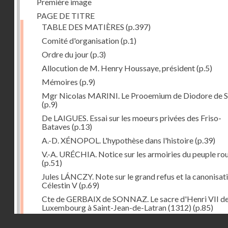
Première image
PAGE DE TITRE
TABLE DES MATIÈRES
(p.397)
Comité d'organisation
(p.1)
Ordre du jour
(p.3)
Allocution de M. Henry Houssaye, président
(p.5)
Mémoires
(p.9)
Mgr Nicolas MARINI. Le Prooemium de Diodore de Si
(p.9)
De LAIGUES. Essai sur les moeurs privées des Friso-
Bataves
(p.13)
A.-D. XÉNOPOL. L'hypothèse dans l'histoire
(p.39)
V.-A. URÉCHIA. Notice sur les armoiries du peuple ro
(p.51)
Jules LÁNCZY. Note sur le grand refus et la canonisat
Célestin V
(p.69)
Cte de GERBAIX de SONNAZ. Le sacre d'Henri VII d
Luxembourg à Saint-Jean-de-Latran (1312)
(p.85)
Droits réservés - CNAM
Mgr Guillaume FRAKNOÏ. L'ambassade de Pétrarque