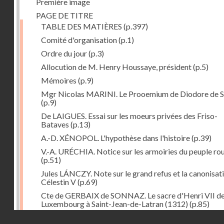
Première image
PAGE DE TITRE
TABLE DES MATIÈRES
(p.397)
Comité d'organisation
(p.1)
Ordre du jour
(p.3)
Allocution de M. Henry Houssaye, président
(p.5)
Mémoires
(p.9)
Mgr Nicolas MARINI. Le Prooemium de Diodore de Si
(p.9)
De LAIGUES. Essai sur les moeurs privées des Friso-
Bataves
(p.13)
A.-D. XÉNOPOL. L'hypothèse dans l'histoire
(p.39)
V.-A. URÉCHIA. Notice sur les armoiries du peuple ro
(p.51)
Jules LÁNCZY. Note sur le grand refus et la canonisat
Célestin V
(p.69)
Cte de GERBAIX de SONNAZ. Le sacre d'Henri VII d
Luxembourg à Saint-Jean-de-Latran (1312)
(p.85)
Droits réservés - CNAM
Mgr Guillaume FRAKNOÏ. L'ambassade de Pétrarque