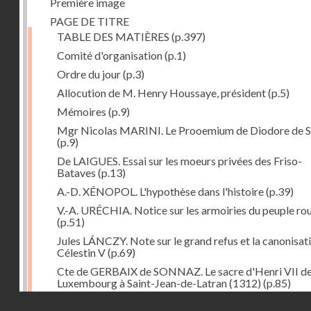
Première image
PAGE DE TITRE
TABLE DES MATIÈRES
(p.397)
Comité d'organisation
(p.1)
Ordre du jour
(p.3)
Allocution de M. Henry Houssaye, président
(p.5)
Mémoires
(p.9)
Mgr Nicolas MARINI. Le Prooemium de Diodore de Si
(p.9)
De LAIGUES. Essai sur les moeurs privées des Friso-
Bataves
(p.13)
A.-D. XÉNOPOL. L'hypothèse dans l'histoire
(p.39)
V.-A. URÉCHIA. Notice sur les armoiries du peuple ro
(p.51)
Jules LÁNCZY. Note sur le grand refus et la canonisat
Célestin V
(p.69)
Cte de GERBAIX de SONNAZ. Le sacre d'Henri VII d
Luxembourg à Saint-Jean-de-Latran (1312)
(p.85)
Droits réservés - CNAM
Mgr Guillaume FRAKNOÏ. L'ambassade de Pétrarque