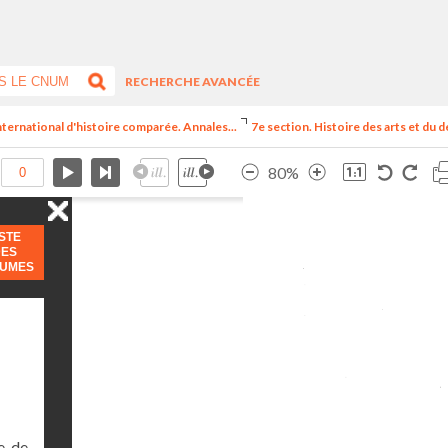
RECHERCHE AVANCÉE
nternational d'histoire comparée. Annales...
7e section. Histoire des arts et du d
80%
ISTE
DES
LUMES
, de