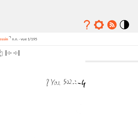
Mode
contraste
essin
n.n. - vue 1/195
élévé