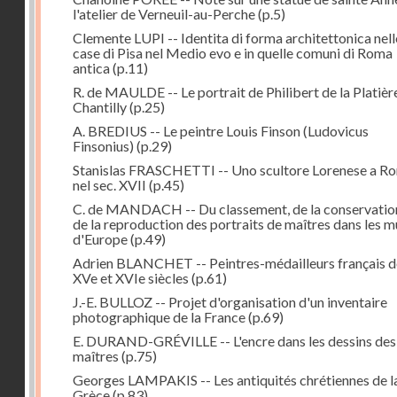
l'atelier de Verneuil-au-Perche
(p.5)
Clemente LUPI -- Identita di forma architettonica nell
case di Pisa nel Medio evo e in quelle comuni di Roma
antica
(p.11)
R. de MAULDE -- Le portrait de Philibert de la Platièr
Chantilly
(p.25)
A. BREDIUS -- Le peintre Louis Finson (Ludovicus
Finsonius)
(p.29)
Stanislas FRASCHETTI -- Uno scultore Lorenese a R
nel sec. XVII
(p.45)
C. de MANDACH -- Du classement, de la conservatio
de la reproduction des portraits de maîtres dans les 
d'Europe
(p.49)
Adrien BLANCHET -- Peintres-médailleurs français d
XVe et XVIe siècles
(p.61)
J.-E. BULLOZ -- Projet d'organisation d'un inventaire
photographique de la France
(p.69)
E. DURAND-GRÉVILLE -- L'encre dans les dessins des
maîtres
(p.75)
Georges LAMPAKIS -- Les antiquités chrétiennes de l
Grèce
(p.83)