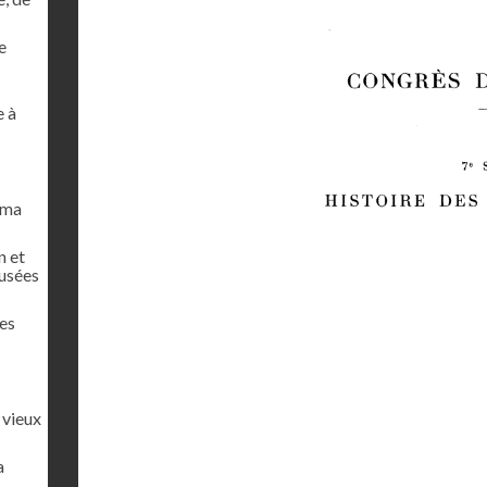
e
e à
oma
n et
musées
es
 vieux
a