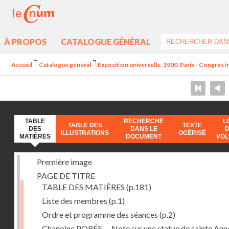
À PROPOS
CATALOGUE GÉNÉRAL
Accueil
Catalogue général
Exposition universelle. 1900. Paris - Congrès i
TABLE
RECHERCHE
L
TABLE DES
TEXTE
DES
DANS LE
ILLUSTRATIONS
OCÉRISÉ
MATIÈRES
DOCUMENT
VO
Première image
PAGE DE TITRE
TABLE DES MATIÈRES
(p.181)
Liste des membres
(p.1)
Ordre et programme des séances
(p.2)
Chanoine PORÉE -- Note sur une statue de sainte Anne