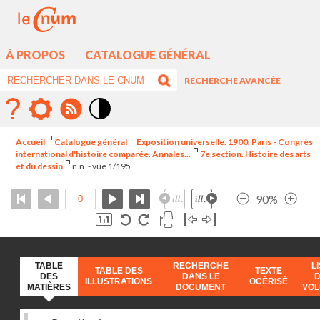
À PROPOS
CATALOGUE GÉNÉRAL
RECHERCHE AVANCÉE
Mode
contraste
Accueil
Catalogue général
Exposition universelle. 1900. Paris - Congrès
élévé
international d'histoire comparée. Annales...
7e section. Histoire des arts
et du dessin
n.n. - vue 1/195
90%
TABLE
RECHERCHE
L
TABLE DES
TEXTE
DES
DANS LE
ILLUSTRATIONS
OCÉRISÉ
MATIÈRES
DOCUMENT
VO