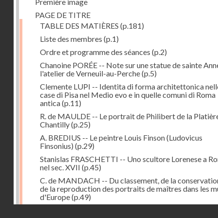
Première image
PAGE DE TITRE
TABLE DES MATIÈRES
(p.181)
Liste des membres
(p.1)
Ordre et programme des séances
(p.2)
Chanoine PORÉE -- Note sur une statue de sainte Anne
l'atelier de Verneuil-au-Perche
(p.5)
Clemente LUPI -- Identita di forma architettonica nell
case di Pisa nel Medio evo e in quelle comuni di Roma
antica
(p.11)
R. de MAULDE -- Le portrait de Philibert de la Platièr
Chantilly
(p.25)
A. BREDIUS -- Le peintre Louis Finson (Ludovicus
Finsonius)
(p.29)
Stanislas FRASCHETTI -- Uno scultore Lorenese a R
nel sec. XVII
(p.45)
C. de MANDACH -- Du classement, de la conservatio
de la reproduction des portraits de maîtres dans les 
d'Europe
(p.49)
Adrien BLANCHET -- Peintres-médailleurs français d
Droits réservés - CNAM