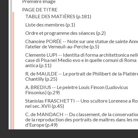
Première image
PAGE DE TITRE
TABLE DES MATIÈRES
(p.181)
Liste des membres
(p.1)
Ordre et programme des séances
(p.2)
Chanoine PORÉE -- Note sur une statue de sainte Anne
l'atelier de Verneuil-au-Perche
(p.5)
Clemente LUPI -- Identita di forma architettonica nell
case di Pisa nel Medio evo e in quelle comuni di Roma
antica
(p.11)
R. de MAULDE -- Le portrait de Philibert de la Platièr
Chantilly
(p.25)
A. BREDIUS -- Le peintre Louis Finson (Ludovicus
Finsonius)
(p.29)
Stanislas FRASCHETTI -- Uno scultore Lorenese a R
nel sec. XVII
(p.45)
C. de MANDACH -- Du classement, de la conservatio
de la reproduction des portraits de maîtres dans les 
d'Europe
(p.49)
Adrien BLANCHET -- Peintres-médailleurs français d
Droits réservés - CNAM