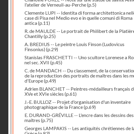
l'atelier de Verneuil-au-Perche
(p.5)
Clemente LUPI -- Identita di forma architettonica nell
case di Pisa nel Medio evo e in quelle comuni di Roma
antica
(p.11)
R. de MAULDE -- Le portrait de Philibert de la Platièr
Chantilly
(p.25)
A. BREDIUS -- Le peintre Louis Finson (Ludovicus
Finsonius)
(p.29)
Stanislas FRASCHETTI -- Uno scultore Lorenese a R
nel sec. XVII
(p.45)
C. de MANDACH -- Du classement, de la conservatio
de la reproduction des portraits de maîtres dans les 
d'Europe
(p.49)
Adrien BLANCHET -- Peintres-médailleurs français d
XVe et XVIe siècles
(p.61)
J.-E. BULLOZ -- Projet d'organisation d'un inventaire
photographique de la France
(p.69)
E. DURAND-GRÉVILLE -- L'encre dans les dessins des
maîtres
(p.75)
Georges LAMPAKIS -- Les antiquités chrétiennes de l
Grèce
(p.83)