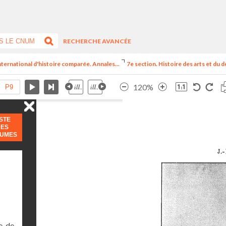
RECHERCHE AVANCÉE
nternational d'histoire comparée. Annales...
7e section. Histoire des arts et du d
120%
ISTE
DES
LUMES
, de