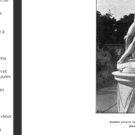
e
e à
oma
n et
musées
es
 vieux
a