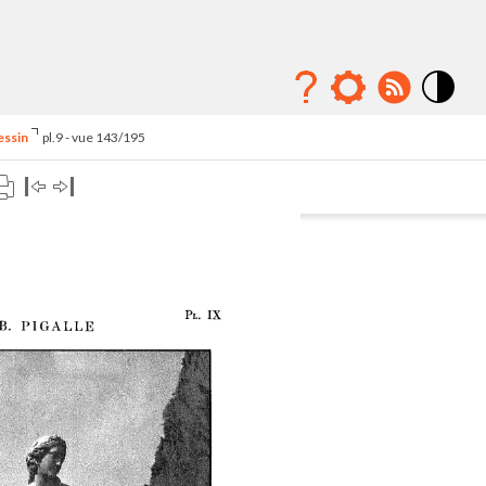
Mode
contraste
essin
pl.9 - vue 143/195
élévé