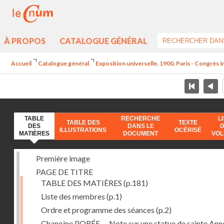
À PROPOS
CATALOGUE GÉNÉRAL
Accueil
Catalogue général
Exposition universelle. 1900. Paris - Congrès i
TABLE
RECHERCHE
L
TABLE DES
TEXTE
DES
DANS LE
ILLUSTRATIONS
OCÉRISÉ
MATIÈRES
DOCUMENT
VO
Première image
PAGE DE TITRE
TABLE DES MATIÈRES
(p.181)
Liste des membres
(p.1)
Ordre et programme des séances
(p.2)
Chanoine PORÉE -- Note sur une statue de sainte Anne