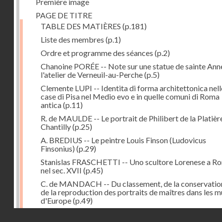
Première image
PAGE DE TITRE
TABLE DES MATIÈRES
(p.181)
Liste des membres
(p.1)
Ordre et programme des séances
(p.2)
Chanoine PORÉE -- Note sur une statue de sainte Anne
l'atelier de Verneuil-au-Perche
(p.5)
Clemente LUPI -- Identita di forma architettonica nell
case di Pisa nel Medio evo e in quelle comuni di Roma
antica
(p.11)
R. de MAULDE -- Le portrait de Philibert de la Platièr
Chantilly
(p.25)
A. BREDIUS -- Le peintre Louis Finson (Ludovicus
Finsonius)
(p.29)
Stanislas FRASCHETTI -- Uno scultore Lorenese a R
nel sec. XVII
(p.45)
C. de MANDACH -- Du classement, de la conservatio
de la reproduction des portraits de maîtres dans les 
d'Europe
(p.49)
Adrien BLANCHET -- Peintres-médailleurs français d
Droits réservés - CNAM