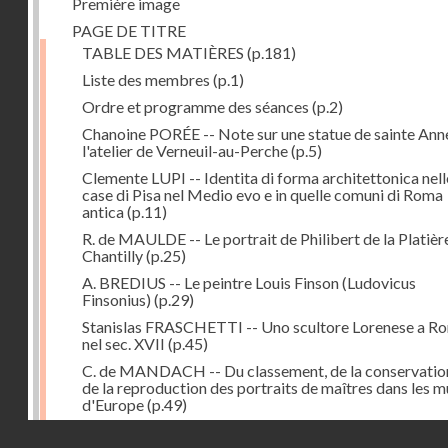
Première image
PAGE DE TITRE
TABLE DES MATIÈRES
(p.181)
Liste des membres
(p.1)
Ordre et programme des séances
(p.2)
Chanoine PORÉE -- Note sur une statue de sainte Anne
l'atelier de Verneuil-au-Perche
(p.5)
Clemente LUPI -- Identita di forma architettonica nell
case di Pisa nel Medio evo e in quelle comuni di Roma
antica
(p.11)
R. de MAULDE -- Le portrait de Philibert de la Platièr
Chantilly
(p.25)
A. BREDIUS -- Le peintre Louis Finson (Ludovicus
Finsonius)
(p.29)
Stanislas FRASCHETTI -- Uno scultore Lorenese a R
nel sec. XVII
(p.45)
C. de MANDACH -- Du classement, de la conservatio
de la reproduction des portraits de maîtres dans les 
d'Europe
(p.49)
Adrien BLANCHET -- Peintres-médailleurs français d
Droits réservés - CNAM