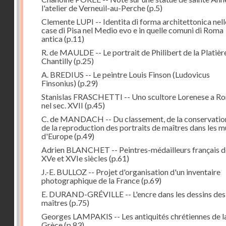
l'atelier de Verneuil-au-Perche
(p.5)
Clemente LUPI -- Identita di forma architettonica nell
case di Pisa nel Medio evo e in quelle comuni di Roma
antica
(p.11)
R. de MAULDE -- Le portrait de Philibert de la Platièr
Chantilly
(p.25)
A. BREDIUS -- Le peintre Louis Finson (Ludovicus
Finsonius)
(p.29)
Stanislas FRASCHETTI -- Uno scultore Lorenese a R
nel sec. XVII
(p.45)
C. de MANDACH -- Du classement, de la conservatio
de la reproduction des portraits de maîtres dans les 
d'Europe
(p.49)
Adrien BLANCHET -- Peintres-médailleurs français d
XVe et XVIe siècles
(p.61)
J.-E. BULLOZ -- Projet d'organisation d'un inventaire
photographique de la France
(p.69)
E. DURAND-GRÉVILLE -- L'encre dans les dessins des
maîtres
(p.75)
Georges LAMPAKIS -- Les antiquités chrétiennes de l
Grèce
(p.83)