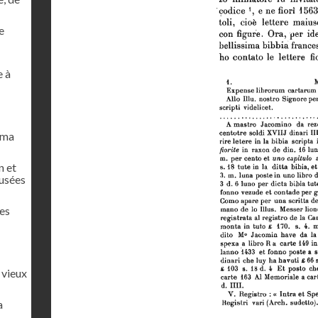
e
e à
oma
n et
musées
es
 vieux
a