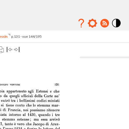
Mode
contraste
essin
p.131 - vue 144/195
élévé