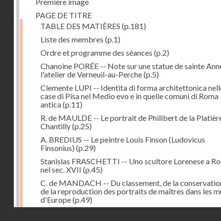
Première image
PAGE DE TITRE
TABLE DES MATIÈRES
(p.181)
Liste des membres
(p.1)
Ordre et programme des séances
(p.2)
Chanoine PORÉE -- Note sur une statue de sainte Anne
l'atelier de Verneuil-au-Perche
(p.5)
Clemente LUPI -- Identita di forma architettonica nell
case di Pisa nel Medio evo e in quelle comuni di Roma
antica
(p.11)
R. de MAULDE -- Le portrait de Philibert de la Platièr
Chantilly
(p.25)
A. BREDIUS -- Le peintre Louis Finson (Ludovicus
Finsonius)
(p.29)
Stanislas FRASCHETTI -- Uno scultore Lorenese a R
nel sec. XVII
(p.45)
C. de MANDACH -- Du classement, de la conservatio
de la reproduction des portraits de maîtres dans les 
d'Europe
(p.49)
Adrien BLANCHET -- Peintres-médailleurs français d
Droits réservés - CNAM