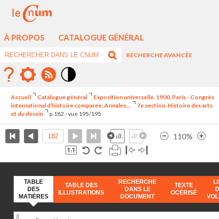
À PROPOS
CATALOGUE GÉNÉRAL
RECHERCHE AVANCÉE
Mode
contraste
Accueil
Catalogue général
Exposition universelle. 1900. Paris - Congrès
élévé
international d'histoire comparée. Annales...
7e section. Histoire des arts
et du dessin
p.182 - vue 195/195
110%
TABLE
RECHERCHE
L
TABLE DES
TEXTE
DES
DANS LE
ILLUSTRATIONS
OCÉRISÉ
MATIÈRES
DOCUMENT
VO