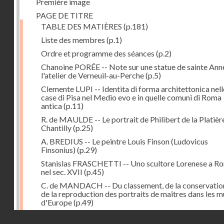
Première image
PAGE DE TITRE
TABLE DES MATIÈRES
(p.181)
Liste des membres
(p.1)
Ordre et programme des séances
(p.2)
Chanoine PORÉE -- Note sur une statue de sainte Anne
l'atelier de Verneuil-au-Perche
(p.5)
Clemente LUPI -- Identita di forma architettonica nell
case di Pisa nel Medio evo e in quelle comuni di Roma
antica
(p.11)
R. de MAULDE -- Le portrait de Philibert de la Platièr
Chantilly
(p.25)
A. BREDIUS -- Le peintre Louis Finson (Ludovicus
Finsonius)
(p.29)
Stanislas FRASCHETTI -- Uno scultore Lorenese a R
nel sec. XVII
(p.45)
C. de MANDACH -- Du classement, de la conservatio
de la reproduction des portraits de maîtres dans les 
d'Europe
(p.49)
Adrien BLANCHET -- Peintres-médailleurs français d
Droits réservés - CNAM