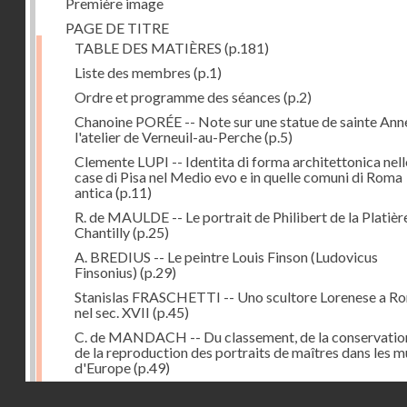
Première image
PAGE DE TITRE
TABLE DES MATIÈRES
(p.181)
Liste des membres
(p.1)
Ordre et programme des séances
(p.2)
Chanoine PORÉE -- Note sur une statue de sainte Anne
l'atelier de Verneuil-au-Perche
(p.5)
Clemente LUPI -- Identita di forma architettonica nell
case di Pisa nel Medio evo e in quelle comuni di Roma
antica
(p.11)
R. de MAULDE -- Le portrait de Philibert de la Platièr
Chantilly
(p.25)
A. BREDIUS -- Le peintre Louis Finson (Ludovicus
Finsonius)
(p.29)
Stanislas FRASCHETTI -- Uno scultore Lorenese a R
nel sec. XVII
(p.45)
C. de MANDACH -- Du classement, de la conservatio
de la reproduction des portraits de maîtres dans les 
d'Europe
(p.49)
Adrien BLANCHET -- Peintres-médailleurs français d
Droits réservés - CNAM