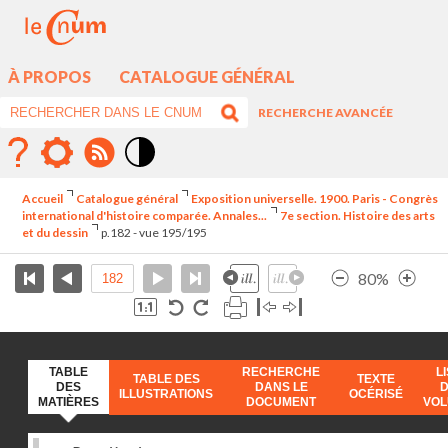
À PROPOS
CATALOGUE GÉNÉRAL
RECHERCHE AVANCÉE
Mode
contraste
Accueil
Catalogue général
Exposition universelle. 1900. Paris - Congrès
élévé
international d'histoire comparée. Annales...
7e section. Histoire des arts
et du dessin
p.182 - vue 195/195
80%
TABLE
RECHERCHE
L
TABLE DES
TEXTE
DES
DANS LE
ILLUSTRATIONS
OCÉRISÉ
MATIÈRES
DOCUMENT
VO