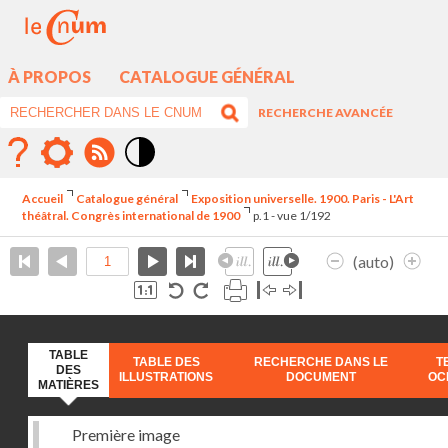
À PROPOS
CATALOGUE GÉNÉRAL
RECHERCHE AVANCÉE
Mode
contraste
Accueil
Catalogue général
Exposition universelle. 1900. Paris - L'Art
élévé
théâtral. Congrès international de 1900
p.1 - vue 1/192
(auto)
TABLE
TABLE DES
RECHERCHE DANS LE
T
DES
ILLUSTRATIONS
DOCUMENT
OC
MATIÈRES
Première image