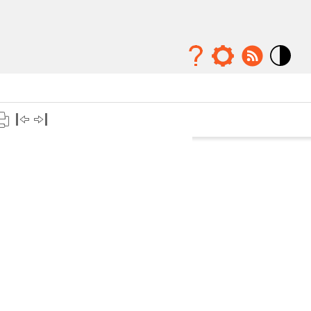
Mode
contraste
élévé