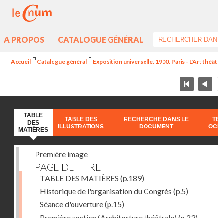
À PROPOS
CATALOGUE GÉNÉRAL
Accueil
Catalogue général
Exposition universelle. 1900. Paris - L'Art théâ
TABLE
TABLE DES
RECHERCHE DANS LE
T
DES
ILLUSTRATIONS
DOCUMENT
OC
MATIÈRES
Première image
PAGE DE TITRE
TABLE DES MATIÈRES
(p.189)
Historique de l'organisation du Congrès
(p.5)
Séance d'ouverture
(p.15)
Première section (Architecture théâtrale)
(p.23)