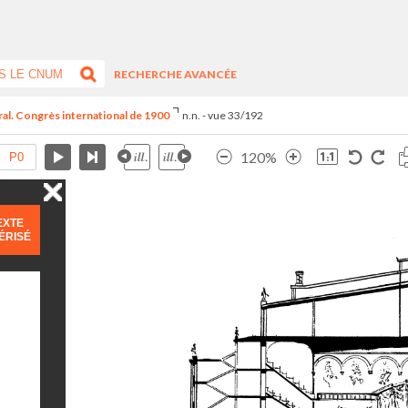
RECHERCHE AVANCÉE
tral. Congrès international de 1900
n.n. - vue 33/192
120%
EXTE
ÉRISÉ