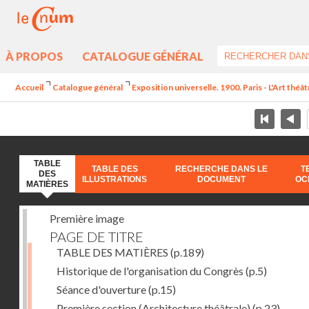
À PROPOS
CATALOGUE GÉNÉRAL
Accueil
Catalogue général
Exposition universelle. 1900. Paris - L'Art théâ
TABLE
TABLE DES
RECHERCHE DANS LE
T
DES
ILLUSTRATIONS
DOCUMENT
OC
MATIÈRES
Première image
PAGE DE TITRE
TABLE DES MATIÈRES
(p.189)
Historique de l'organisation du Congrès
(p.5)
Séance d'ouverture
(p.15)
Première section (Architecture théâtrale)
(p.23)