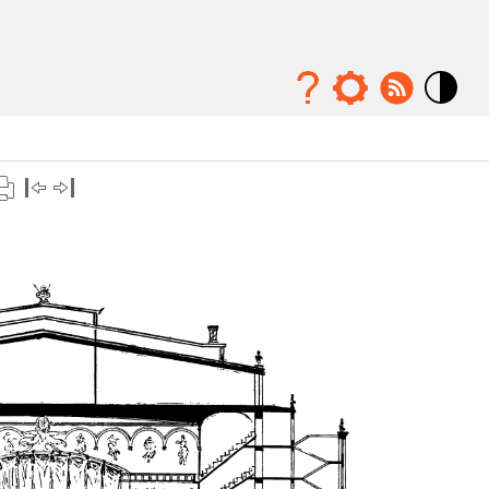
Mode
contraste
élévé