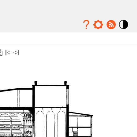
Mode
contraste
élévé