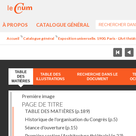
À PROPOS
CATALOGUE GÉNÉRAL
Accueil
Catalogue général
Exposition universelle. 1900. Paris - L'Art théâ
TABLE
TABLE DES
RECHERCHE DANS LE
T
DES
ILLUSTRATIONS
DOCUMENT
OC
MATIÈRES
Première image
PAGE DE TITRE
TABLE DES MATIÈRES
(p.189)
Historique de l'organisation du Congrès
(p.5)
Séance d'ouverture
(p.15)
Première section (Architecture théâtrale)
(p.23)