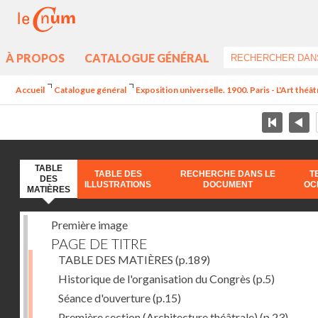
À PROPOS
CATALOGUE GÉNÉRAL
Accueil
Catalogue général
Exposition universelle. 1900. Paris - L'Art théâ
TABLE
TABLE DES
RECHERCHE DANS LE
T
DES
ILLUSTRATIONS
DOCUMENT
OC
MATIÈRES
Première image
PAGE DE TITRE
TABLE DES MATIÈRES
(p.189)
Historique de l'organisation du Congrès
(p.5)
Séance d'ouverture
(p.15)
Première section (Architecture théâtrale)
(p.23)