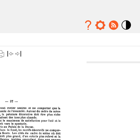
Mode
contraste
élévé