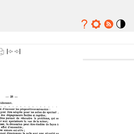
Mode
contraste
élévé