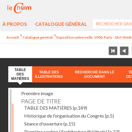
À PROPOS
CATALOGUE GÉNÉRAL
Accueil
Catalogue général
Exposition universelle. 1900. Paris - L'Art théâ
TABLE
TABLE DES
RECHERCHE DANS LE
T
DES
ILLUSTRATIONS
DOCUMENT
OC
MATIÈRES
Première image
PAGE DE TITRE
TABLE DES MATIÈRES
(p.189)
Historique de l'organisation du Congrès
(p.5)
Séance d'ouverture
(p.15)
Première section (Architecture théâtrale)
(p.23)