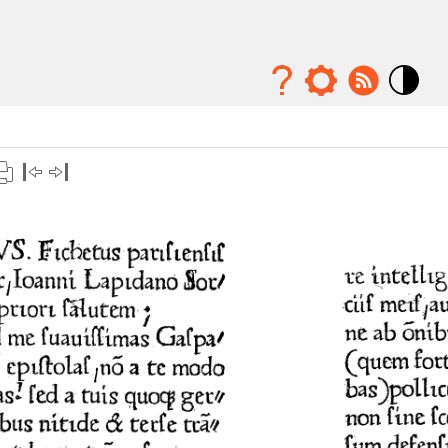
Mode
contraste
élévé