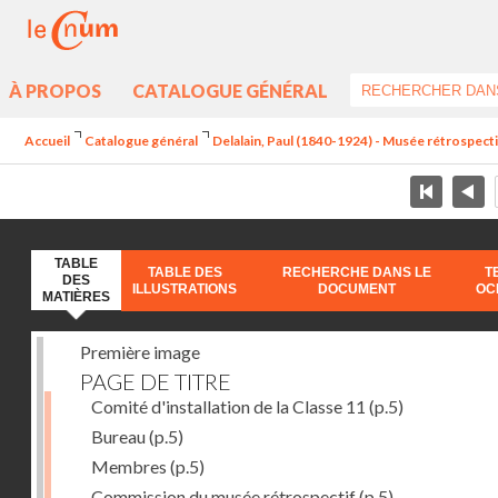
À PROPOS
CATALOGUE GÉNÉRAL
Accueil
Catalogue général
Delalain, Paul (1840-1924) - Musée rétrospectif 
TABLE
TABLE DES
RECHERCHE DANS LE
T
DES
ILLUSTRATIONS
DOCUMENT
OC
MATIÈRES
Première image
PAGE DE TITRE
Comité d'installation de la Classe 11
(p.5)
Bureau
(p.5)
Membres
(p.5)
Commission du musée rétrospectif
(p.5)