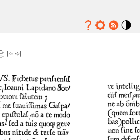
Mode
contraste
élévé