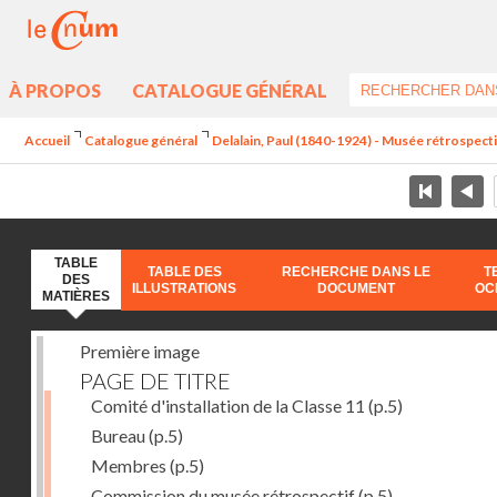
À PROPOS
CATALOGUE GÉNÉRAL
Accueil
Catalogue général
Delalain, Paul (1840-1924) - Musée rétrospectif 
TABLE
TABLE DES
RECHERCHE DANS LE
T
DES
ILLUSTRATIONS
DOCUMENT
OC
MATIÈRES
Première image
PAGE DE TITRE
Comité d'installation de la Classe 11
(p.5)
Bureau
(p.5)
Membres
(p.5)
Commission du musée rétrospectif
(p.5)