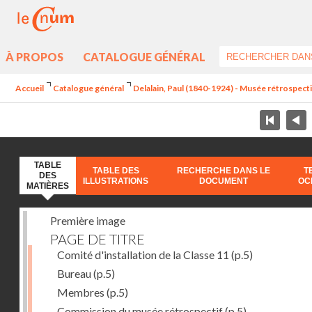
À PROPOS
CATALOGUE GÉNÉRAL
Accueil
Catalogue général
Delalain, Paul (1840-1924) - Musée rétrospectif 
TABLE
TABLE DES
RECHERCHE DANS LE
T
DES
ILLUSTRATIONS
DOCUMENT
OC
MATIÈRES
Première image
PAGE DE TITRE
Comité d'installation de la Classe 11
(p.5)
Bureau
(p.5)
Membres
(p.5)
Commission du musée rétrospectif
(p.5)