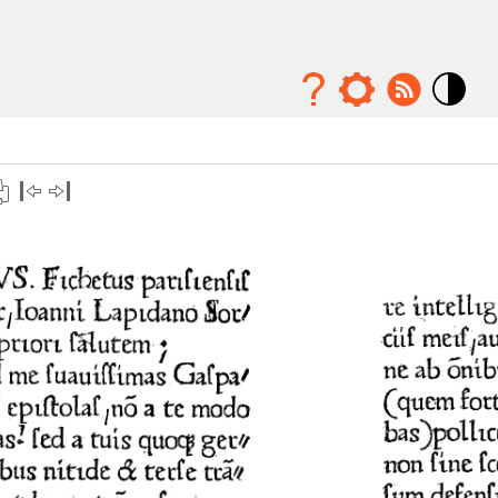
Mode
contraste
élévé