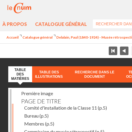
À PROPOS
CATALOGUE GÉNÉRAL
Accueil
Catalogue général
Delalain, Paul (1840-1924) - Musée rétrospectif 
TABLE
TABLE DES
RECHERCHE DANS LE
T
DES
ILLUSTRATIONS
DOCUMENT
OC
MATIÈRES
Première image
PAGE DE TITRE
Comité d'installation de la Classe 11
(p.5)
Bureau
(p.5)
Membres
(p.5)
Commission du musée rétrospectif
(p.5)