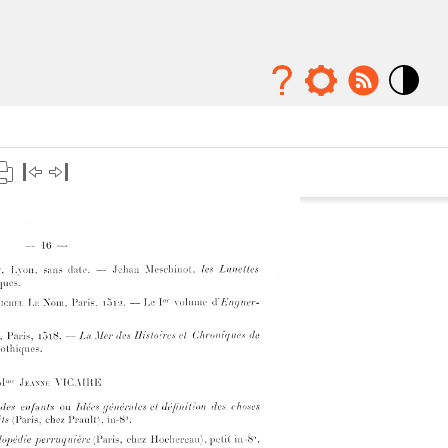
Mode
contraste
élévé