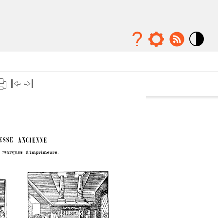
Mode
contraste
élévé