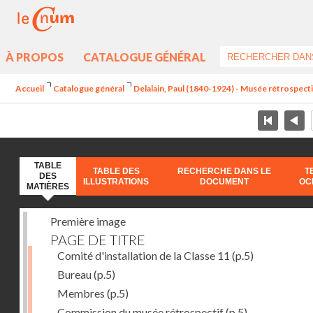
À PROPOS
CATALOGUE GÉNÉRAL
Accueil
Catalogue général
Delalain, Paul (1840-1924) - Musée rétrospectif 
TABLE
TABLE DES
RECHERCHE DANS LE
T
DES
ILLUSTRATIONS
DOCUMENT
OC
MATIÈRES
Première image
PAGE DE TITRE
Comité d'installation de la Classe 11
(p.5)
Bureau
(p.5)
Membres
(p.5)
Commission du musée rétrospectif
(p.5)