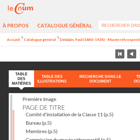
À PROPOS
CATALOGUE GÉNÉRAL
Accueil
Catalogue général
Delalain, Paul (1840-1924) - Musée rétrospectif 
TABLE
TABLE DES
RECHERCHE DANS LE
T
DES
ILLUSTRATIONS
DOCUMENT
OC
MATIÈRES
Première image
PAGE DE TITRE
Comité d'installation de la Classe 11
(p.5)
Bureau
(p.5)
Membres
(p.5)
Commission du musée rétrospectif
(p.5)