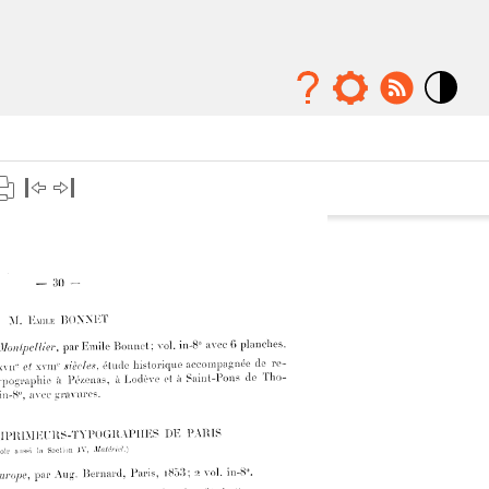
Mode
contraste
élévé