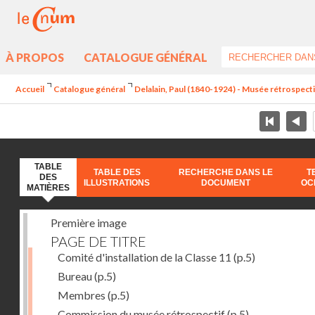
À PROPOS
CATALOGUE GÉNÉRAL
Accueil
Catalogue général
Delalain, Paul (1840-1924) - Musée rétrospectif 
TABLE
TABLE DES
RECHERCHE DANS LE
T
DES
ILLUSTRATIONS
DOCUMENT
OC
MATIÈRES
Première image
PAGE DE TITRE
Comité d'installation de la Classe 11
(p.5)
Bureau
(p.5)
Membres
(p.5)
Commission du musée rétrospectif
(p.5)