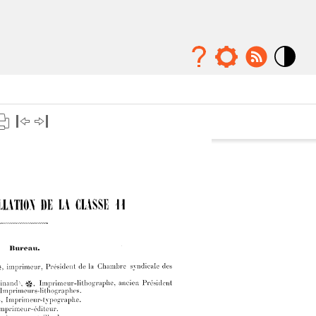
Mode
contraste
élévé