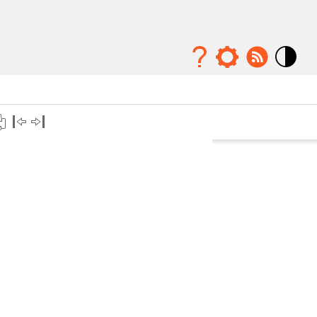
Mode
contraste
élévé