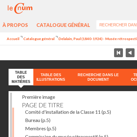
À PROPOS
CATALOGUE GÉNÉRAL
Accueil
Catalogue général
Delalain, Paul (1840-1924) - Musée rétrospectif 
TABLE
TABLE DES
RECHERCHE DANS LE
T
DES
ILLUSTRATIONS
DOCUMENT
OC
MATIÈRES
Première image
PAGE DE TITRE
Comité d'installation de la Classe 11
(p.5)
Bureau
(p.5)
Membres
(p.5)
Commission du musée rétrospectif
(p.5)