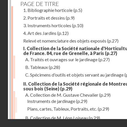
PAGE DE TITRE
1. Bibliographie horticole
(p.5)
2. Portraits et dessins
(p.9)
3. Instruments horticoles
(p.10)
4. Art des Jardins
(p.12)
Relevé et nomenclature des objets exposés
(p.27)
I. Collection de la Société nationale d'Horticult
de France. 84, rue de Grenelle, à Paris
(p.27)
A. Traités et ouvrages sur le jardinage
(p.27)
B. Tableaux
(p.28)
C. Spécimens d'outils et objets servant au jardinage
(
II. Collection de la Société régionale de Montreu
sous bois (Seine)
(p.29)
A. Collection de M. Gustave Chevalier
(p.29)
Instruments de jardinage
(p.29)
Plans, cartes, Tableux, Portraits, etc.
(p.29)
B. Collection de M. Léon Loiseau
(p.29)
Droits réservés - CNAM
III. Collection de la Société d'Horticulture de Soissons