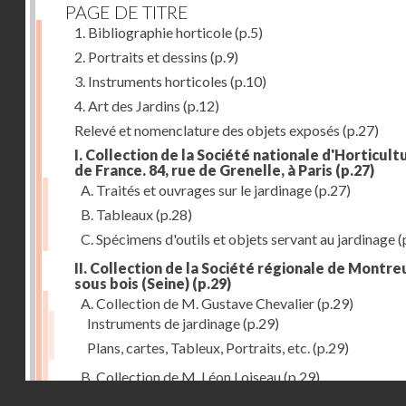
PAGE DE TITRE
1. Bibliographie horticole
(p.5)
2. Portraits et dessins
(p.9)
3. Instruments horticoles
(p.10)
4. Art des Jardins
(p.12)
Relevé et nomenclature des objets exposés
(p.27)
I. Collection de la Société nationale d'Horticult
de France. 84, rue de Grenelle, à Paris
(p.27)
A. Traités et ouvrages sur le jardinage
(p.27)
B. Tableaux
(p.28)
C. Spécimens d'outils et objets servant au jardinage
(
II. Collection de la Société régionale de Montreu
sous bois (Seine)
(p.29)
A. Collection de M. Gustave Chevalier
(p.29)
Instruments de jardinage
(p.29)
Plans, cartes, Tableux, Portraits, etc.
(p.29)
B. Collection de M. Léon Loiseau
(p.29)
Droits réservés - CNAM
III. Collection de la Société d'Horticulture de Soissons