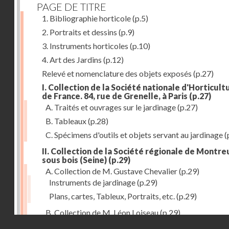
PAGE DE TITRE
1. Bibliographie horticole
(p.5)
2. Portraits et dessins
(p.9)
3. Instruments horticoles
(p.10)
4. Art des Jardins
(p.12)
Relevé et nomenclature des objets exposés
(p.27)
I. Collection de la Société nationale d'Horticult
de France. 84, rue de Grenelle, à Paris
(p.27)
A. Traités et ouvrages sur le jardinage
(p.27)
B. Tableaux
(p.28)
C. Spécimens d'outils et objets servant au jardinage
(
II. Collection de la Société régionale de Montreu
sous bois (Seine)
(p.29)
A. Collection de M. Gustave Chevalier
(p.29)
Instruments de jardinage
(p.29)
Plans, cartes, Tableux, Portraits, etc.
(p.29)
B. Collection de M. Léon Loiseau
(p.29)
Droits réservés - CNAM
III. Collection de la Société d'Horticulture de Soissons