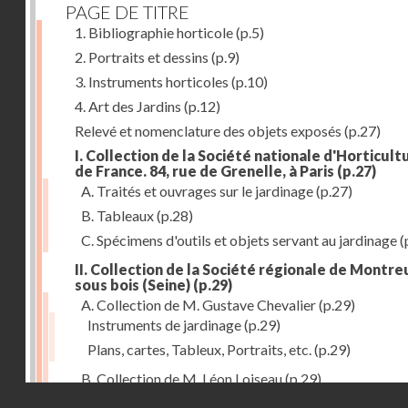
PAGE DE TITRE
1. Bibliographie horticole
(p.5)
2. Portraits et dessins
(p.9)
3. Instruments horticoles
(p.10)
4. Art des Jardins
(p.12)
Relevé et nomenclature des objets exposés
(p.27)
I. Collection de la Société nationale d'Horticult
de France. 84, rue de Grenelle, à Paris
(p.27)
A. Traités et ouvrages sur le jardinage
(p.27)
B. Tableaux
(p.28)
C. Spécimens d'outils et objets servant au jardinage
(
II. Collection de la Société régionale de Montreu
sous bois (Seine)
(p.29)
A. Collection de M. Gustave Chevalier
(p.29)
Instruments de jardinage
(p.29)
Plans, cartes, Tableux, Portraits, etc.
(p.29)
B. Collection de M. Léon Loiseau
(p.29)
Droits réservés - CNAM
III. Collection de la Société d'Horticulture de Soissons