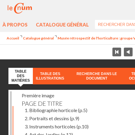
À PROPOS
CATALOGUE GÉNÉRAL
Accueil
Catalogue général
Musée rétrospectif de l'horticulture : groupe V
TABLE
TABLE DES
RECHERCHE DANS LE
T
DES
ILLUSTRATIONS
DOCUMENT
OC
MATIÈRES
Première image
PAGE DE TITRE
1. Bibliographie horticole
(p.5)
2. Portraits et dessins
(p.9)
3. Instruments horticoles
(p.10)
4. Art des Jardins
(p.12)