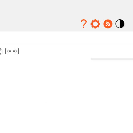
Mode
contraste
élévé