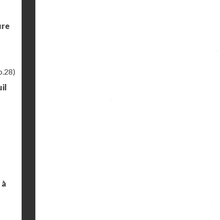
ure
p.28)
il
 à