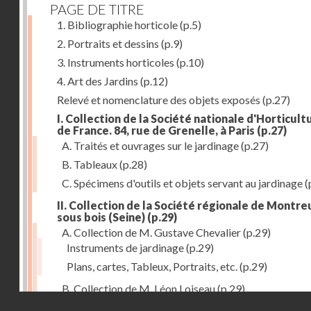
PAGE DE TITRE
1. Bibliographie horticole
(p.5)
2. Portraits et dessins
(p.9)
3. Instruments horticoles
(p.10)
4. Art des Jardins
(p.12)
Relevé et nomenclature des objets exposés
(p.27)
I. Collection de la Société nationale d'Horticult
de France. 84, rue de Grenelle, à Paris
(p.27)
A. Traités et ouvrages sur le jardinage
(p.27)
B. Tableaux
(p.28)
C. Spécimens d'outils et objets servant au jardinage
(
II. Collection de la Société régionale de Montreu
sous bois (Seine)
(p.29)
A. Collection de M. Gustave Chevalier
(p.29)
Instruments de jardinage
(p.29)
Plans, cartes, Tableux, Portraits, etc.
(p.29)
B. Collection de M. Léon Loiseau
(p.29)
Droits réservés - CNAM
III. Collection de la Société d'Horticulture de Soissons