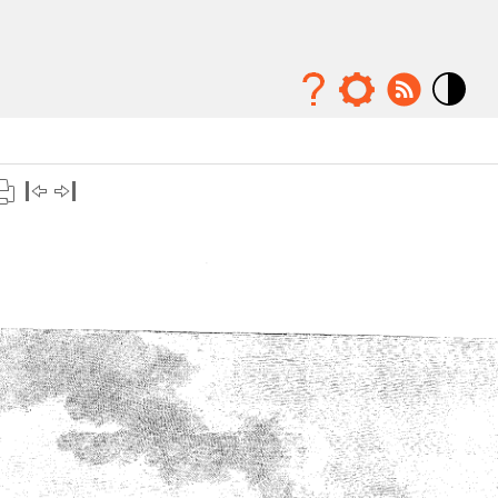
Mode
contraste
élévé