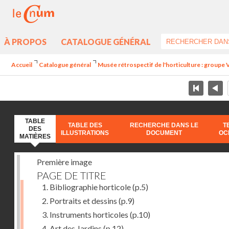
À PROPOS
CATALOGUE GÉNÉRAL
Accueil
Catalogue général
Musée rétrospectif de l'horticulture : groupe V
TABLE
TABLE DES
RECHERCHE DANS LE
T
DES
ILLUSTRATIONS
DOCUMENT
OC
MATIÈRES
Première image
PAGE DE TITRE
1. Bibliographie horticole
(p.5)
2. Portraits et dessins
(p.9)
3. Instruments horticoles
(p.10)
4. Art des Jardins
(p.12)