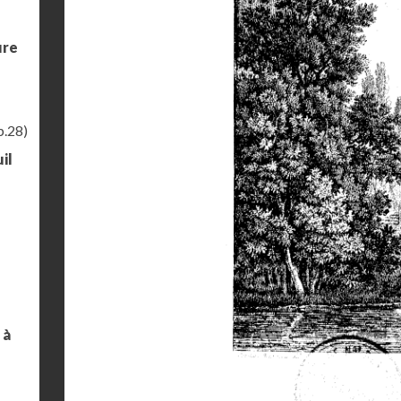
ure
p.28)
il
 à