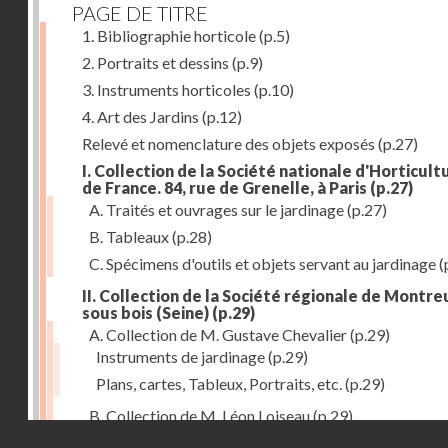
PAGE DE TITRE
1. Bibliographie horticole
(p.5)
2. Portraits et dessins
(p.9)
3. Instruments horticoles
(p.10)
4. Art des Jardins
(p.12)
Relevé et nomenclature des objets exposés
(p.27)
I. Collection de la Société nationale d'Horticult
de France. 84, rue de Grenelle, à Paris
(p.27)
A. Traités et ouvrages sur le jardinage
(p.27)
B. Tableaux
(p.28)
C. Spécimens d'outils et objets servant au jardinage
(
II. Collection de la Société régionale de Montreu
sous bois (Seine)
(p.29)
A. Collection de M. Gustave Chevalier
(p.29)
Instruments de jardinage
(p.29)
Plans, cartes, Tableux, Portraits, etc.
(p.29)
B. Collection de M. Léon Loiseau
(p.29)
Droits réservés - CNAM
III. Collection de la Société d'Horticulture de Soissons