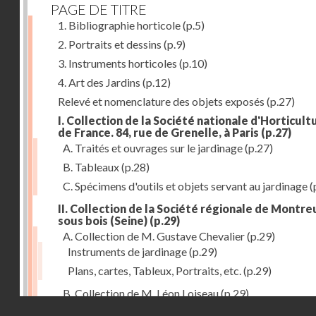
PAGE DE TITRE
1. Bibliographie horticole
(p.5)
2. Portraits et dessins
(p.9)
3. Instruments horticoles
(p.10)
4. Art des Jardins
(p.12)
Relevé et nomenclature des objets exposés
(p.27)
I. Collection de la Société nationale d'Horticult
de France. 84, rue de Grenelle, à Paris
(p.27)
A. Traités et ouvrages sur le jardinage
(p.27)
B. Tableaux
(p.28)
C. Spécimens d'outils et objets servant au jardinage
(
II. Collection de la Société régionale de Montreu
sous bois (Seine)
(p.29)
A. Collection de M. Gustave Chevalier
(p.29)
Instruments de jardinage
(p.29)
Plans, cartes, Tableux, Portraits, etc.
(p.29)
B. Collection de M. Léon Loiseau
(p.29)
Droits réservés - CNAM
III. Collection de la Société d'Horticulture de Soissons