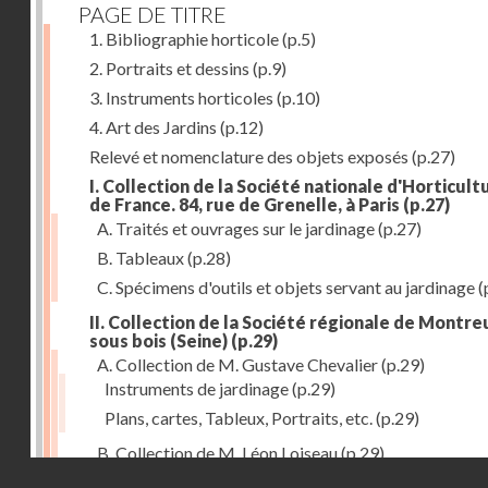
PAGE DE TITRE
1. Bibliographie horticole
(p.5)
2. Portraits et dessins
(p.9)
3. Instruments horticoles
(p.10)
4. Art des Jardins
(p.12)
Relevé et nomenclature des objets exposés
(p.27)
I. Collection de la Société nationale d'Horticult
de France. 84, rue de Grenelle, à Paris
(p.27)
A. Traités et ouvrages sur le jardinage
(p.27)
B. Tableaux
(p.28)
C. Spécimens d'outils et objets servant au jardinage
(
II. Collection de la Société régionale de Montreu
sous bois (Seine)
(p.29)
A. Collection de M. Gustave Chevalier
(p.29)
Instruments de jardinage
(p.29)
Plans, cartes, Tableux, Portraits, etc.
(p.29)
B. Collection de M. Léon Loiseau
(p.29)
Droits réservés - CNAM
III. Collection de la Société d'Horticulture de Soissons