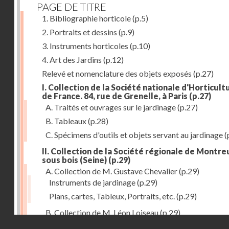
PAGE DE TITRE
1. Bibliographie horticole
(p.5)
2. Portraits et dessins
(p.9)
3. Instruments horticoles
(p.10)
4. Art des Jardins
(p.12)
Relevé et nomenclature des objets exposés
(p.27)
I. Collection de la Société nationale d'Horticult
de France. 84, rue de Grenelle, à Paris
(p.27)
A. Traités et ouvrages sur le jardinage
(p.27)
B. Tableaux
(p.28)
C. Spécimens d'outils et objets servant au jardinage
(
II. Collection de la Société régionale de Montreu
sous bois (Seine)
(p.29)
A. Collection de M. Gustave Chevalier
(p.29)
Instruments de jardinage
(p.29)
Plans, cartes, Tableux, Portraits, etc.
(p.29)
B. Collection de M. Léon Loiseau
(p.29)
Droits réservés - CNAM
III. Collection de la Société d'Horticulture de Soissons