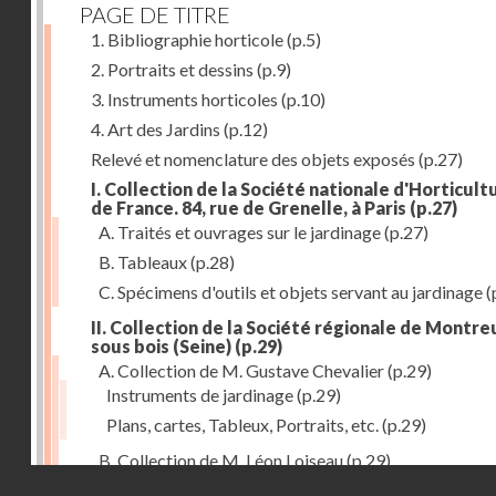
PAGE DE TITRE
1. Bibliographie horticole
(p.5)
2. Portraits et dessins
(p.9)
3. Instruments horticoles
(p.10)
4. Art des Jardins
(p.12)
Relevé et nomenclature des objets exposés
(p.27)
I. Collection de la Société nationale d'Horticult
de France. 84, rue de Grenelle, à Paris
(p.27)
A. Traités et ouvrages sur le jardinage
(p.27)
B. Tableaux
(p.28)
C. Spécimens d'outils et objets servant au jardinage
(
II. Collection de la Société régionale de Montreu
sous bois (Seine)
(p.29)
A. Collection de M. Gustave Chevalier
(p.29)
Instruments de jardinage
(p.29)
Plans, cartes, Tableux, Portraits, etc.
(p.29)
B. Collection de M. Léon Loiseau
(p.29)
Droits réservés - CNAM
III. Collection de la Société d'Horticulture de Soissons