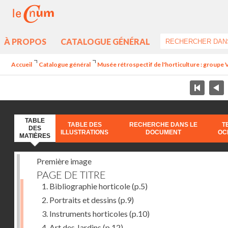
À PROPOS
CATALOGUE GÉNÉRAL
Accueil
Catalogue général
Musée rétrospectif de l'horticulture : groupe V
TABLE
TABLE DES
RECHERCHE DANS LE
T
DES
ILLUSTRATIONS
DOCUMENT
OC
MATIÈRES
Première image
PAGE DE TITRE
1. Bibliographie horticole
(p.5)
2. Portraits et dessins
(p.9)
3. Instruments horticoles
(p.10)
4. Art des Jardins
(p.12)