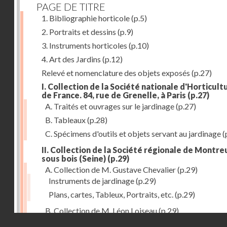
PAGE DE TITRE
1. Bibliographie horticole
(p.5)
2. Portraits et dessins
(p.9)
3. Instruments horticoles
(p.10)
4. Art des Jardins
(p.12)
Relevé et nomenclature des objets exposés
(p.27)
I. Collection de la Société nationale d'Horticult
de France. 84, rue de Grenelle, à Paris
(p.27)
A. Traités et ouvrages sur le jardinage
(p.27)
B. Tableaux
(p.28)
C. Spécimens d'outils et objets servant au jardinage
(
II. Collection de la Société régionale de Montreu
sous bois (Seine)
(p.29)
A. Collection de M. Gustave Chevalier
(p.29)
Instruments de jardinage
(p.29)
Plans, cartes, Tableux, Portraits, etc.
(p.29)
B. Collection de M. Léon Loiseau
(p.29)
Droits réservés - CNAM
III. Collection de la Société d'Horticulture de Soissons