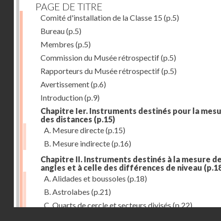
PAGE DE TITRE
Comité d'installation de la Classe 15
(p.5)
Bureau
(p.5)
Membres
(p.5)
Commission du Musée rétrospectif
(p.5)
Rapporteurs du Musée rétrospectif
(p.5)
Avertissement
(p.6)
Introduction
(p.9)
Chapitre Ier. Instruments destinés pour la mes
des distances
(p.15)
A. Mesure directe
(p.15)
B. Mesure indirecte
(p.16)
Chapitre II. Instruments destinés à la mesure d
angles et à celle des différences de niveau
(p.1
A. Alidades et boussoles
(p.18)
B. Astrolabes
(p.21)
C. Quarts de cercle et secteurs divisés
(p.22)
Droits réservés - CNAM
D. Graphomètres
(p.23)