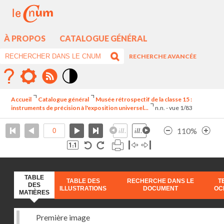
À PROPOS
CATALOGUE GÉNÉRAL
RECHERCHE AVANCÉE
Mode
contraste
Accueil
Catalogue général
Musée rétrospectif de la classe 15 :
élévé
instruments de précision à l'exposition universel...
n.n. - vue 1/83
110%
TABLE
TABLE DES
RECHERCHE DANS LE
T
DES
ILLUSTRATIONS
DOCUMENT
OC
MATIÈRES
Première image