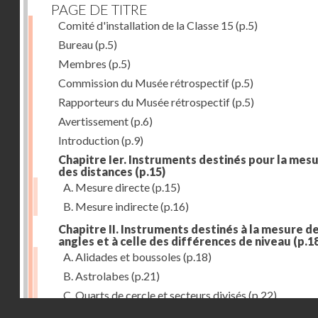
PAGE DE TITRE
Comité d'installation de la Classe 15
(p.5)
Bureau
(p.5)
Membres
(p.5)
Commission du Musée rétrospectif
(p.5)
Rapporteurs du Musée rétrospectif
(p.5)
Avertissement
(p.6)
Introduction
(p.9)
Chapitre Ier. Instruments destinés pour la mes
des distances
(p.15)
A. Mesure directe
(p.15)
B. Mesure indirecte
(p.16)
Chapitre II. Instruments destinés à la mesure d
angles et à celle des différences de niveau
(p.1
A. Alidades et boussoles
(p.18)
B. Astrolabes
(p.21)
C. Quarts de cercle et secteurs divisés
(p.22)
Droits réservés - CNAM
D. Graphomètres
(p.23)