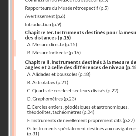
Rapporteurs du Musée rétrospectif
(p.5)
Avertissement
(p.6)
Introduction
(p.9)
Chapitre Ier. Instruments destinés pour la mes
des distances
(p.15)
A. Mesure directe
(p.15)
B. Mesure indirecte
(p.16)
Chapitre II. Instruments destinés à la mesure d
angles et à celle des différences de niveau
(p.1
A. Alidades et boussoles
(p.18)
B. Astrolabes
(p.21)
C. Quarts de cercle et secteurs divisés
(p.22)
D. Graphomètres
(p.23)
E. Cercles entiers, géodésiques et astronomiques,
théodolites, tachéomètres
(p.24)
F. Instruments de nivellement proprement dits
(p.27)
G. Instruments spécialement destinés aux navigateur
(p.31)