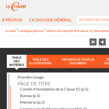
À PROPOS
CATALOGUE GÉNÉRAL
Accueil
Catalogue général
Musée rétrospectif de la classe 15 : instruments
TABLE
TABLE DES
RECHERCHE DANS LE
T
DES
ILLUSTRATIONS
DOCUMENT
OC
MATIÈRES
Première image
PAGE DE TITRE
Comité d'installation de la Classe 15
(p.5)
Bureau
(p.5)
Membres
(p.5)
Commission du Musée rétrospectif
(p.5)