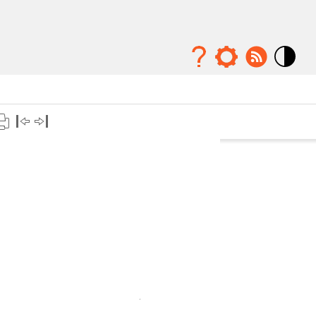
Mode
contraste
élévé